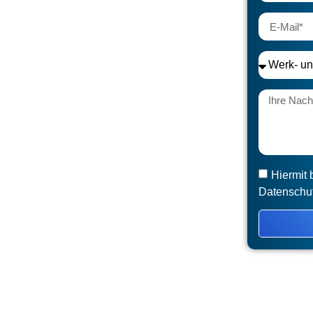
hutz Leonberg
Hiermit 
Datenschu