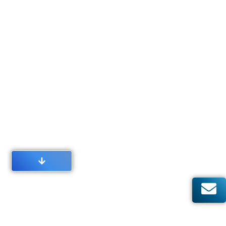
Datenschutz und
Sicherheitstechnik:
Welche Regelungen
gelten bei
Videoüberwachung,
Alarmverfolgung & Co.?